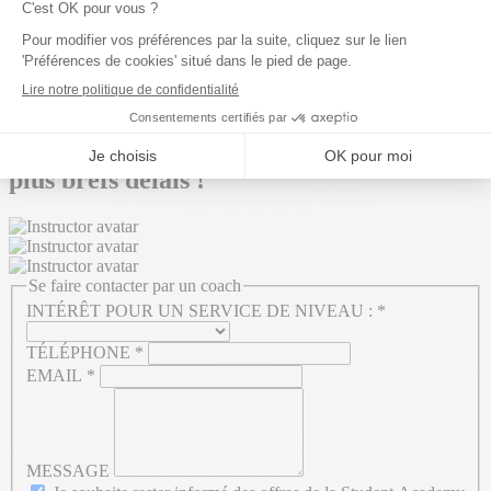
Se faire contacter
Remplissez vos coordonnées afin qu’un
conseiller pédagogique de la Student
Academy puisse vous contacter dans les
plus brefs délais !
Se faire contacter par un coach
INTÉRÊT POUR UN SERVICE DE NIVEAU :
*
TÉLÉPHONE
*
EMAIL
*
MESSAGE